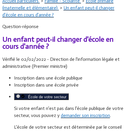
Accueil particuliers
>
Famille - Scolarité
>
École primaire
(maternelle et élémentaire)
>
Un enfant peut-il changer
Site officiel de la commune
d'école en cours d'année ?
Question-réponse
Un enfant peut-il changer d'école en
cours d'année ?
Vérifié le 02/02/2022 - Direction de l'information légale et
GRANDPUITS-BAILLY-CARROIS
administrative (Premier ministre)
Inscription dans une école publique
Inscription dans une école privée
École de votre secteur
Si votre enfant n'est pas dans l'école publique de votre
secteur, vous pouvez y
demander son inscription
.
L'école de votre secteur est déterminée par le conseil